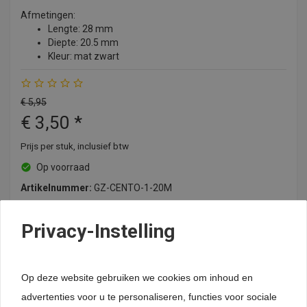
Afmetingen:
Lengte: 28 mm
Diepte: 20.5 mm
Kleur: mat zwart
€
5,95
€
3,50
*
Prijs per stuk, inclusief btw
Op voorraad
Artikelnummer:
GZ-CENTO-1-20M
Privacy-Instelling
remove
add
Bestellen
24-uurs levering (uitgezonderd maatwerk)
Op deze website gebruiken we cookies om inhoud en
Lage verzendkosten
advertenties voor u te personaliseren, functies voor sociale
Levering België