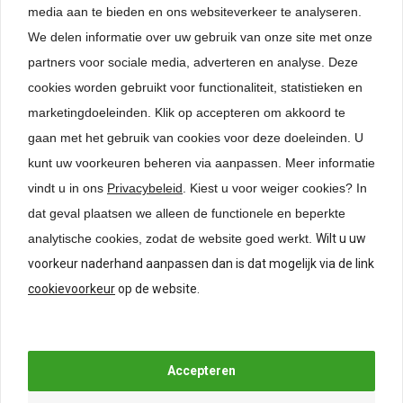
media aan te bieden en ons websiteverkeer te analyseren.
We delen informatie over uw gebruik van onze site met onze
Specificaties
partners voor sociale media, adverteren en analyse. Deze
cookies worden gebruikt voor functionaliteit, statistieken en
Beoordelingen
marketingdoeleinden. Klik op accepteren om akkoord te
gaan met het gebruik van cookies voor deze doeleinden. U
kunt uw voorkeuren beheren via aanpassen.
Meer informatie
Gerelateerde producten
vindt u in ons
Privacybeleid
. Kiest u voor weiger cookies? In
dat geval plaatsen we alleen de functionele en beperkte
analytische cookies, zodat de website goed werkt.
Wilt u uw
voorkeur naderhand aanpassen dan is dat mogelijk via de link
cookievoorkeur
op de website.
Hettich Centreermal voor
grepen en knoppen
€
24,50
*