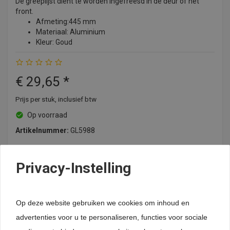
De greeplijst dient te worden ingefreesd in de deur of het
front.
Afmeting:445 mm
Materiaal: Aluminium
Kleur: Goud
€
29,65
*
Prijs per stuk, inclusief btw
Op voorraad
Artikelnummer:
GL5988
Privacy-Instelling
remove
add
Bestellen
24-uurs levering (uitgezonderd maatwerk)
Op deze website gebruiken we cookies om inhoud en
Lage verzendkosten
Levering België
advertenties voor u te personaliseren, functies voor sociale