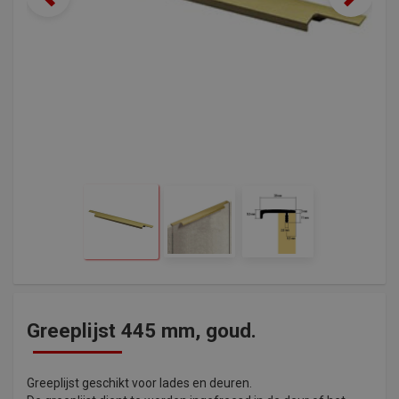
Greeplijst 445 mm, goud.
Greeplijst geschikt voor lades en deuren.