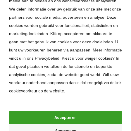
media aan te bieden en ons websiteverkeer te analyseren.
Specificaties
We delen informatie over uw gebruik van onze site met onze
partners voor sociale media, adverteren en analyse. Deze
Beoordelingen
cookies worden gebruikt voor functionaliteit, statistieken en
marketingdoeleinden. Klik op accepteren om akkoord te
gaan met het gebruik van cookies voor deze doeleinden. U
kunt uw voorkeuren beheren via aanpassen.
Meer informatie
Gerelateerde producten
vindt u in ons
Privacybeleid
. Kiest u voor weiger cookies? In
dat geval plaatsen we alleen de functionele en beperkte
analytische cookies, zodat de website goed werkt.
Wilt u uw
voorkeur naderhand aanpassen dan is dat mogelijk via de link
cookievoorkeur
op de website.
Groeffrees 3mm t.b.v.
greeplijsten
€
29,95
*