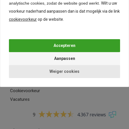
analytische cookies, zodat de website goed werkt.
Wilt u uw
voorkeur naderhand aanpassen dan is dat mogelijk via de link
cookievoorkeur
op de website.
24-uurs levering*
Lage verzendkosten
Meubelinterieur.nl
Bedrijfsgegevens
Weiger cookies
Contact
Privacybeleid
Cookievoorkeur
Vacatures
9
4.367 reviews