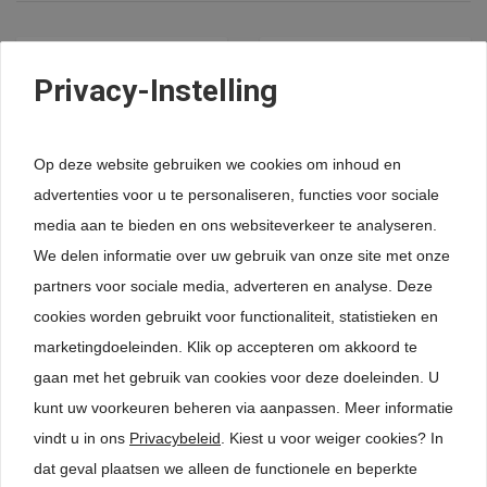
Privacy-Instelling
Op deze website gebruiken we cookies om inhoud en
advertenties voor u te personaliseren, functies voor sociale
media aan te bieden en ons websiteverkeer te analyseren.
We delen informatie over uw gebruik van onze site met onze
Ago-Flock
Ago-Flock
fluweelzachte inlegmat
fluweelzachte inlegmat
partners voor sociale media, adverteren en analyse. Deze
op maat, antraciet,...
op maat, antraciet,...
cookies worden gebruikt voor functionaliteit, statistieken en
Artikelnummer:
Artikelnummer:
marketingdoeleinden. Klik op accepteren om akkoord te
103350698-A
103350698
gaan met het gebruik van cookies voor deze doeleinden. U
€34,
95
€63,
95
kunt uw voorkeuren beheren via aanpassen.
Meer informatie
per stuk, incl.
per stuk, incl.
vindt u in ons
Privacybeleid
. Kiest u voor weiger cookies? In
btw
btw
dat geval plaatsen we alleen de functionele en beperkte