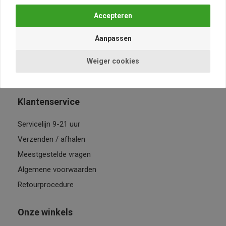
Contact
Privacybeleid
Cookievoorkeur
Vacatures
Weiger cookies
9
4.364 reviews
Klantenservice
Servicelijn 9-21 uur
Verzenden / afhalen
Meestgestelde vragen
Algemene voorwaarden
Retourprocedure
Onze winkels