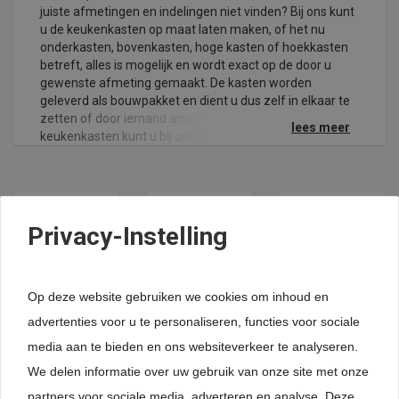
juiste afmetingen en indelingen niet vinden? Bij ons kunt
u de keukenkasten op maat laten maken, of het nu
onderkasten, bovenkasten, hoge kasten of hoekkasten
betreft, alles is mogelijk en wordt exact op de door u
gewenste afmeting gemaakt. De kasten worden
geleverd als bouwpakket en dient u dus zelf in elkaar te
zetten of door iemand anders te laten monteren. Naast
lees meer
keukenkasten kunt u bij ons ook terecht voor nieuwe
keukendeuren en de inrichting van uw keuken. Hierdoor
blijft uw droomkeuken binnen handbereik en ook nog
eens betaalbaar!
Privacy-Instelling
Op deze website gebruiken we cookies om inhoud en
Onderkast
Hoekkast
Hoge kast
advertenties voor u te personaliseren, functies voor sociale
media aan te bieden en ons websiteverkeer te analyseren.
We delen informatie over uw gebruik van onze site met onze
partners voor sociale media, adverteren en analyse. Deze