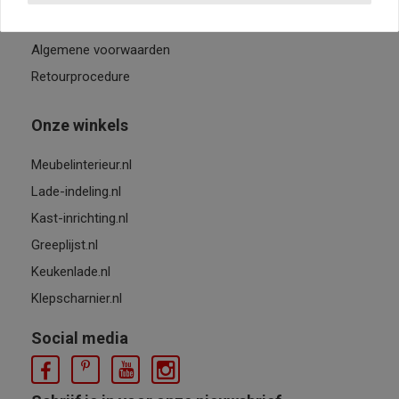
Meestgestelde vragen
Algemene voorwaarden
Retourprocedure
Onze winkels
Meubelinterieur.nl
Lade-indeling.nl
Kast-inrichting.nl
Greeplijst.nl
Keukenlade.nl
Klepscharnier.nl
Social media