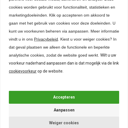
24-uurs levering*
Lage verzendkosten
cookies worden gebruikt voor functionaliteit, statistieken en
marketingdoeleinden. Klik op accepteren om akkoord te
gaan met het gebruik van cookies voor deze doeleinden. U
Meubelinterieur.nl
kunt uw voorkeuren beheren via aanpassen.
Meer informatie
vindt u in ons
Privacybeleid
. Kiest u voor weiger cookies? In
Bedrijfsgegevens
dat geval plaatsen we alleen de functionele en beperkte
Contact
analytische cookies, zodat de website goed werkt.
Wilt u uw
Privacybeleid
voorkeur naderhand aanpassen dan is dat mogelijk via de link
Cookievoorkeur
cookievoorkeur
op de website.
Vacatures
9
4.364 reviews
Klantenservice
Servicelijn 9-21 uur
Weiger cookies
Verzenden / afhalen