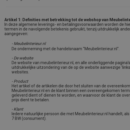
Artikel 1: Definities met betrekking tot de webshop van Meube
lint
In deze algemene leverings- en betalingsvoorwaarden worden de hi
termen in de navolgende betekenis gebruikt, tenzij uitdrukkelijk ander
aangegeven:
- Meubelinterieur.nl
De onderneming met de handelsnaam "Meubelinterieur.nl".
- De website
De website van meubelinterieur.nl, en alle onderliggende pagina'
uitdrukkelijke uitzondering van de op de website aanwezige 'link
websites.
- Product
Het artikel of de artikelen die door het sluiten van de overeenko
Meubelinterieur.nl en de klant binnen een overeengekomen termi
geleverd dient of dienen te worden, en waarvoor de klant de o
prijs dient te betalen.
- Klant
Iedere natuurlijke persoon die met Meubelinterieur.nl handelt, al
7 BW (consument).