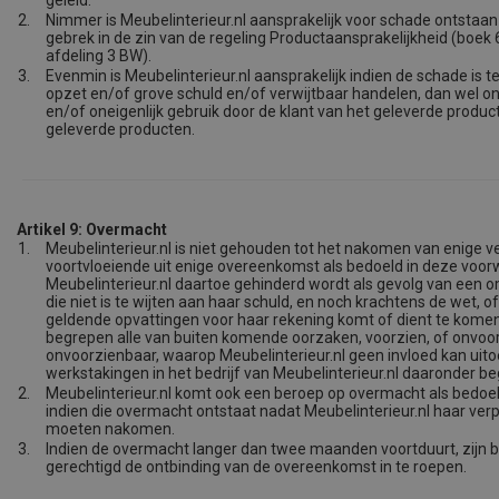
geleid.
2.
Nimmer is Meubelinterieur.nl aansprakelijk voor schade ontstaan
gebrek in de zin van de regeling Productaansprakelijkheid (boek 6, 
afdeling 3 BW).
3.
Evenmin is Meubelinterieur.nl aansprakelijk indien de schade is t
opzet en/of grove schuld en/of verwijtbaar handelen, dan wel o
en/of oneigenlijk gebruik door de klant van het geleverde produc
geleverde producten.
Artikel 9: Overmacht
1.
Meubelinterieur.nl is niet gehouden tot het nakomen van enige ve
voortvloeiende uit enige overeenkomst als bedoeld in deze voor
Meubelinterieur.nl daartoe gehinderd wordt als gevolg van een 
die niet is te wijten aan haar schuld, en noch krachtens de wet, of
geldende opvattingen voor haar rekening komt of dient te kome
begrepen alle van buiten komende oorzaken, voorzien, of onvoor
onvoorzienbaar, waarop Meubelinterieur.nl geen invloed kan uit
werkstakingen in het bedrijf van Meubelinterieur.nl daaronder b
2.
Meubelinterieur.nl komt ook een beroep op overmacht als bedoeld 
indien die overmacht ontstaat nadat Meubelinterieur.nl haar verp
moeten nakomen.
3.
Indien de overmacht langer dan twee maanden voortduurt, zijn b
gerechtigd de ontbinding van de overeenkomst in te roepen.