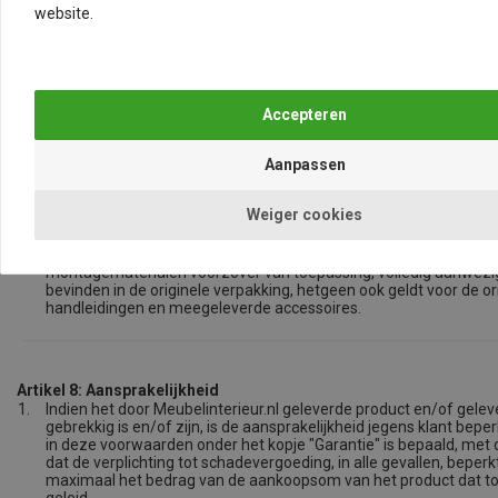
verzendkosten hoger zijn dan € 15,00 gebeurt dit in overleg met d
website.
Retourzendingen worden in slechts geaccepteerd indien
- het product en/of de producten niet tot stand zijn gebracht o
specificaties van de koper
- de verpakking van het product onbeschadigd is
- het product en/of de producten geheel compleet zijn
- in de originele verpakking en in originele staat zijn
- in de originele verpakking en in originele staat zijn
- het product en/of de producten ongebruikt zijn
- het product en/of de producten schoon zijn
Weiger cookies
- het een niet speciaal besteld product is
- het producten en/of de producten niet ingebouwd is en/of zij
wel op enigerlei wijze gemonteerd is en/of zijn geweest, bijbeh
montagematerialen voorzover van toepassing, volledig aanwezig 
bevinden in de originele verpakking, hetgeen ook geldt voor de or
handleidingen en meegeleverde accessoires.
Artikel 8: Aansprakelijkheid
1.
Indien het door Meubelinterieur.nl geleverde product en/of gele
gebrekkig is en/of zijn, is de aansprakelijkheid jegens klant bepe
in deze voorwaarden onder het kopje "Garantie" is bepaald, met 
dat de verplichting tot schadevergoeding, in alle gevallen, beperkt
maximaal het bedrag van de aankoopsom van het product dat to