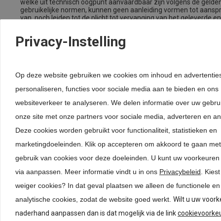
welke uit technisch oogpunt aanvaardbaar zijn volgens de gelde
gebruikelijke normen, kunnen geen aanleiding vormen tot aansp
van, noch leiden tot de plicht tot vervanging van het geleverde e
schadevergoeding.
Privacy-Instelling
Artikel 7: Reclames
Op deze website gebruiken we cookies om inhoud en advertenties
1.
De klant dient bij levering van het product en/of de producten he
geleverde te controleren op zichtbare gebreken, en/of het gele
personaliseren, functies voor sociale media aan te bieden en ons
overeenkomst overeenstemt.
websiteverkeer te analyseren. We delen informatie over uw gebru
2.
Reclames over zichtbare gebreken en/of niet-levering conform 
orderbevestiging dienen op straffe van verval van recht uiterlijk
onze site met onze partners voor sociale media, adverteren en an
na levering schriftelijk te geschieden.
3.
In geval van tijdige reclamatie heeft de klant niet het recht haar
Deze cookies worden gebruikt voor functionaliteit, statistieken en
betalingsverplichtingen op te schorten.
marketingdoeleinden. Klik op accepteren om akkoord te gaan met
4.
Alle reclames, van welke aard ook, kunnen slechts aanleiding gev
vervanging van het geleverde, of, indien zulks redelijkerwijs onmog
gebruik van cookies voor deze doeleinden. U kunt uw voorkeure
restitutie van de aankoopsom.
via aanpassen.
Meer informatie vindt u in ons
Privacybeleid
. Kies
Indien u een product om welke reden dan ook niet wenst af te n
het recht het product binnen zeven (7) werkdagen na aflevering
weiger cookies? In dat geval plaatsen we alleen de functionele e
meubelinterieur.nl te retourneren en de overeenkomst te ontbin
analytische cookies, zodat de website goed werkt.
Wilt u uw voork
factuurbedrag wordt geretourneerd minus de retourkosten ( € 15,
voor retour nemen en de administratieve afwikkeling toch gemaa
naderhand aanpassen dan is dat mogelijk via de link
cookievoorke
retour wordt dus altijd € 15,00 in mindering gebracht. Wanneer d