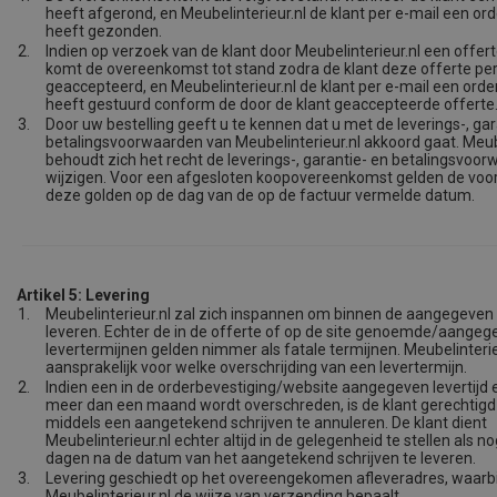
heeft afgerond, en Meubelinterieur.nl de klant per e-mail een or
heeft gezonden.
2.
Indien op verzoek van de klant door Meubelinterieur.nl een offert
komt de overeenkomst tot stand zodra de klant deze offerte per
geaccepteerd, en Meubelinterieur.nl de klant per e-mail een orde
heeft gestuurd conform de door de klant geaccepteerde offerte
3.
Door uw bestelling geeft u te kennen dat u met de leverings-, gar
betalingsvoorwaarden van Meubelinterieur.nl akkoord gaat. Meube
behoudt zich het recht de leverings-, garantie- en betalingsvoor
wijzigen. Voor een afgesloten koopovereenkomst gelden de vo
deze golden op de dag van de op de factuur vermelde datum.
Artikel 5: Levering
1.
Meubelinterieur.nl zal zich inspannen om binnen de aangegeven 
leveren. Echter de in de offerte of op de site genoemde/aangeg
levertermijnen gelden nimmer als fatale termijnen. Meubelinterieu
aansprakelijk voor welke overschrijding van een levertermijn.
2.
Indien een in de orderbevestiging/website aangegeven levertijd
meer dan een maand wordt overschreden, is de klant gerechtigd
middels een aangetekend schrijven te annuleren. De klant dient
Meubelinterieur.nl echter altijd in de gelegenheid te stellen als n
dagen na de datum van het aangetekend schrijven te leveren.
3.
Levering geschiedt op het overeengekomen afleveradres, waarbi
Meubelinterieur.nl de wijze van verzending bepaalt.