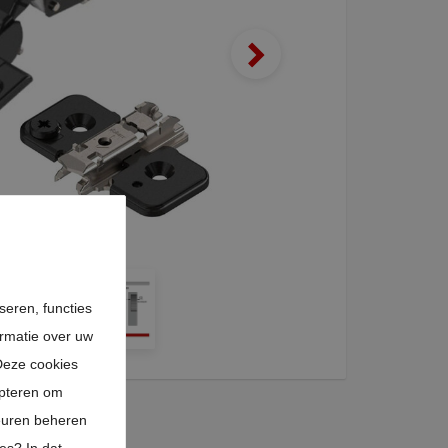
seren, functies
ormatie over uw
Deze cookies
epteren om
euren beheren