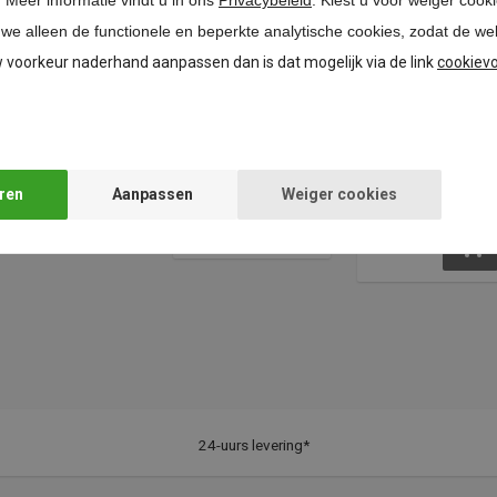
.
Meer informatie vindt u in ons
Privacybeleid
. Kiest u voor weiger cook
 we alleen de functionele en beperkte analytische cookies, zodat de we
w voorkeur naderhand aanpassen dan is dat mogelijk via de link
cookiev
Afdekkap top,
Afdekkap opdek
onyx zwart,
scharnieren,
70T3504
onyx zwart,
Weiger cookies
70.1503
€
0,32
*
€
0,22
*
24-uurs levering*