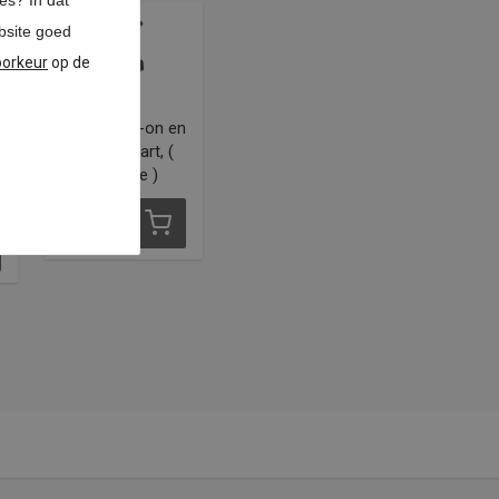
ies? In dat
bsite goed
oorkeur
op de
Set van tip-on en
houder, zwart, (
lange versie )
€
9,60
*