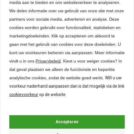
media aan te bieden en ons websiteverkeer te analyseren.
Specificaties
We delen informatie over uw gebruik van onze site met onze
partners voor sociale media, adverteren en analyse. Deze
Beoordelingen
cookies worden gebruikt voor functionaliteit, statistieken en
marketingdoeleinden. Klik op accepteren om akkoord te
gaan met het gebruik van cookies voor deze doeleinden. U
Gerelateerde producten
kunt uw voorkeuren beheren via aanpassen.
Meer informatie
vindt u in ons
Privacybeleid
. Kiest u voor weiger cookies? In
dat geval plaatsen we alleen de functionele en beperkte
analytische cookies, zodat de website goed werkt.
Wilt u uw
voorkeur naderhand aanpassen dan is dat mogelijk via de link
cookievoorkeur
op de website.
Hettich Centreermal voor
Knop Manor Mat brons
grepen en knoppen
€
10,25
*
€
24,50
*