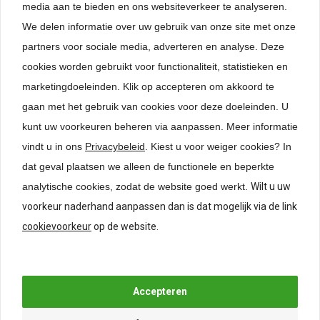
media aan te bieden en ons websiteverkeer te analyseren.
Diepte van de kast ( max. 675 mm ) *
We delen informatie over uw gebruik van onze site met onze
partners voor sociale media, adverteren en analyse. Deze
cookies worden gebruikt voor functionaliteit, statistieken en
Stelpoten *
marketingdoeleinden. Klik op accepteren om akkoord te
gaan met het gebruik van cookies voor deze doeleinden. U
kunt uw voorkeuren beheren via aanpassen.
Meer informatie
vindt u in ons
Privacybeleid
. Kiest u voor weiger cookies? In
dat geval plaatsen we alleen de functionele en beperkte
remove
add
Bestellen
analytische cookies, zodat de website goed werkt.
Wilt u uw
voorkeur naderhand aanpassen dan is dat mogelijk via de link
24-uurs levering (uitgezonderd maatwerk)
cookievoorkeur
op de website.
Lage verzendkosten
Levering België
Specificaties
Beoordelingen