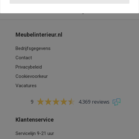
24-uurs levering*
Meubelinterieur.nl
Bedrijfsgegevens
Contact
Privacybeleid
Cookievoorkeur
Vacatures
9
4.369 reviews
Klantenservice
Servicelijn 9-21 uur