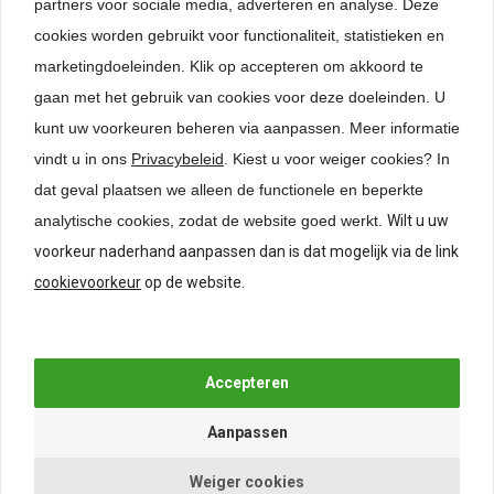
partners voor sociale media, adverteren en analyse. Deze
cookies worden gebruikt voor functionaliteit, statistieken en
marketingdoeleinden. Klik op accepteren om akkoord te
Gerelateerde producten
gaan met het gebruik van cookies voor deze doeleinden. U
kunt uw voorkeuren beheren via aanpassen.
Meer informatie
vindt u in ons
Privacybeleid
. Kiest u voor weiger cookies? In
dat geval plaatsen we alleen de functionele en beperkte
analytische cookies, zodat de website goed werkt.
Wilt u uw
voorkeur naderhand aanpassen dan is dat mogelijk via de link
Hettich Centreermal voor
Knop Heritage
cookievoorkeur
op de website.
grepen en knoppen
Champagne
€
24,50
*
€
6,95
*
Weiger cookies