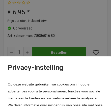
Dikte: 10 mm
Kleur: Gun Metal
€
6,95
*
Prijs per stuk, inclusief btw
Op voorraad
Artikelnummer:
Z8086016.80
remove
add
Bestellen
Privacy-Instelling
24-uurs levering (uitgezonderd maatwerk)
Lage verzendkosten
Levering België
Op deze website gebruiken we cookies om inhoud en
Specificaties
advertenties voor u te personaliseren, functies voor sociale
media aan te bieden en ons websiteverkeer te analyseren.
Beoordelingen
We delen informatie over uw gebruik van onze site met onze