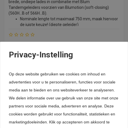
brede, ondiepe lades in combinatie met Blum
Tandemgeleiders voorzien van Blumotion (soft-closing)
(560H...B of 566H...B).
Nominale lengte tot maximaal 750 mm, maak hiervoor
de juiste keuze! (diepte geleider)
Maximale kastbreedte tot 1400 mm
Niet geschikt voor gebruik in combinatie met tip-on
geleiders
€
34,95
*
Snijmaten voor inkorten:
Privacy-Instelling
Prijs per stuk, inclusief btw
Corpusbinnenbreedte LW -254 mm
Nominale lengte NL +12mm
Op voorraad
Artikelnummer:
ZST.410TV
Op deze website gebruiken we cookies om inhoud en
Nominale lengte stabiliseringsset
advertenties voor u te personaliseren, functies voor sociale
media aan te bieden en ons websiteverkeer te analyseren.
We delen informatie over uw gebruik van onze site met onze
partners voor sociale media, adverteren en analyse. Deze
cookies worden gebruikt voor functionaliteit, statistieken en
remove
add
Bestellen
marketingdoeleinden. Klik op accepteren om akkoord te