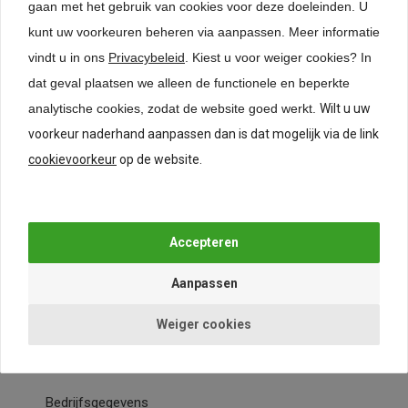
gaan met het gebruik van cookies voor deze doeleinden. U
24-uurs levering (uitgezonderd maatwerk)
kunt uw voorkeuren beheren via aanpassen.
Meer informatie
Lage verzendkosten
Levering België
vindt u in ons
Privacybeleid
. Kiest u voor weiger cookies? In
dat geval plaatsen we alleen de functionele en beperkte
Specificaties
analytische cookies, zodat de website goed werkt.
Wilt u uw
voorkeur naderhand aanpassen dan is dat mogelijk via de link
Beoordelingen
cookievoorkeur
op de website.
24-uurs levering*
Weiger cookies
Meubelinterieur.nl
Bedrijfsgegevens