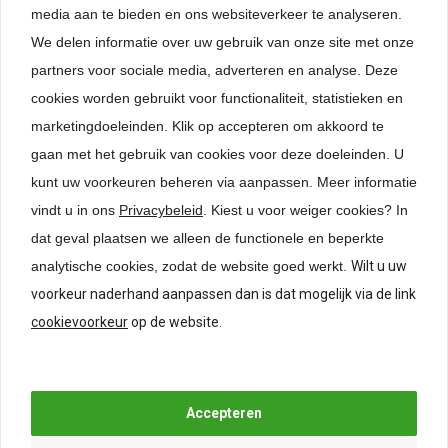
media aan te bieden en ons websiteverkeer te analyseren.
Specificaties
We delen informatie over uw gebruik van onze site met onze
partners voor sociale media, adverteren en analyse. Deze
Beoordelingen
cookies worden gebruikt voor functionaliteit, statistieken en
marketingdoeleinden. Klik op accepteren om akkoord te
gaan met het gebruik van cookies voor deze doeleinden. U
Gerelateerde producten
kunt uw voorkeuren beheren via aanpassen.
Meer informatie
vindt u in ons
Privacybeleid
. Kiest u voor weiger cookies? In
dat geval plaatsen we alleen de functionele en beperkte
analytische cookies, zodat de website goed werkt.
Wilt u uw
voorkeur naderhand aanpassen dan is dat mogelijk via de link
cookievoorkeur
op de website.
Houder voor lange tip-on
Tip-on voor deuren
openers, recht, zwart
verstelbaar, grijs zonder
magneet (lange versie)
€
2,25
*
€
7,35
*